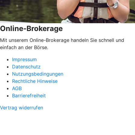
Online-Brokerage
Mit unserem Online-Brokerage handeln Sie schnell und
einfach an der Börse.
Impressum
Datenschutz
Nutzungsbedingungen
Rechtliche Hinweise
AGB
Barrierefreiheit
Vertrag widerrufen