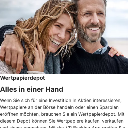
Wertpapierdepot
Alles in einer Hand
Wenn Sie sich für eine Investition in Aktien interessieren,
Wertpapiere an der Börse handeln oder einen Sparplan
eröffnen möchten, brauchen Sie ein Wertpapierdepot. Mit
diesem Depot können Sie Wertpapiere kaufen, verkaufen
und sicher verwahren. Mit der VR Banking App greifen Sie