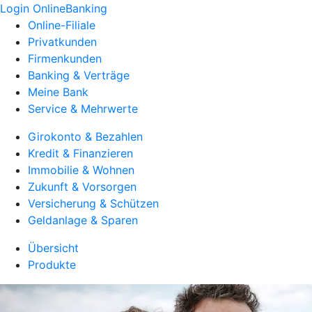
Login OnlineBanking
Online-Filiale
Privatkunden
Firmenkunden
Banking & Verträge
Meine Bank
Service & Mehrwerte
Girokonto & Bezahlen
Kredit & Finanzieren
Immobilie & Wohnen
Zukunft & Vorsorgen
Versicherung & Schützen
Geldanlage & Sparen
Übersicht
Produkte