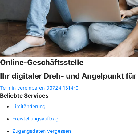
Online-Geschäftsstelle
Ihr digitaler Dreh- und Angelpunkt fü
Termin vereinbaren
03724 1314-0
Beliebte Services
Limitänderung
Freistellungsauftrag
Zugangsdaten vergessen