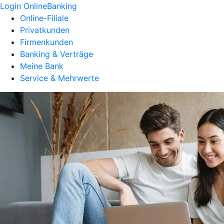
Login OnlineBanking
Online-Filiale
Privatkunden
Firmenkunden
Banking & Verträge
Meine Bank
Service & Mehrwerte