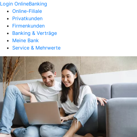
Login OnlineBanking
Online-Filiale
Privatkunden
Firmenkunden
Banking & Verträge
Meine Bank
Service & Mehrwerte