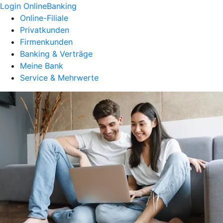
Login OnlineBanking
Online-Filiale
Privatkunden
Firmenkunden
Banking & Verträge
Meine Bank
Service & Mehrwerte